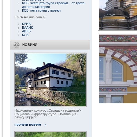
КСБ: четвърта група строежи – от трета
до пета категория
КСБ: пета група строежи
ЕКСА АД членува в:
КРИБ
БААИК
АИКБ
КСБ
НОВИНИ
Национален конкурс „Сграда на годината“-
Социална инфраструктура- Номинация -
« Всички обекти
РЕМО “ЕТЪР”
прочети повече