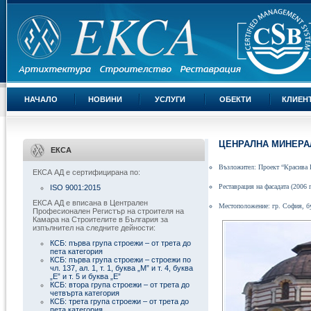
НАЧАЛО
НОВИНИ
УСЛУГИ
ОБЕКТИ
КЛИЕН
ЦЕНРАЛНА МИНЕРА
ЕКСА
Възложител:
Проект “Красива 
ЕКСА АД е сертифицирана по:
Ре
ставрация на фасадата
(2006
г
ISO 9001:2015
ЕКСА АД е вписана в Централен
Местоположение: гр. София,
б
Професионален Регистър на строителя на
Камара на Строителите в България за
изпълнител на следните дейности:
КСБ: първа група строежи – от трета до
пета категория
КСБ: първа група строежи – строежи по
чл. 137, ал. 1, т. 1, буква „М” и т. 4, буква
„Е” и т. 5 и буква „Е”
КСБ: втора група строежи – от трета до
четвърта категория
КСБ: трета група строежи – от трета до
пета категория