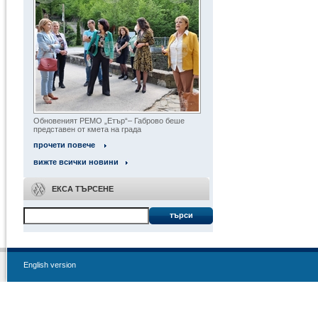
Обновеният РЕМО „Етър“– Габрово беше
представен от кмета на града
прочети повече
вижте всички новини
ЕКСА ТЪРСЕНЕ
търси
English version