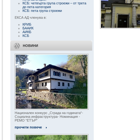
КСБ: четвърта група строежи – от трета
до пета категория
КСБ: пета група строежи
ЕКСА АД членува в:
КРИБ
БААИК
АИКБ
КСБ
« Всички обекти
НОВИНИ
Национален конкурс „Сграда на годината“-
Социална инфраструктура- Номинация -
РЕМО “ЕТЪР”
прочети повече