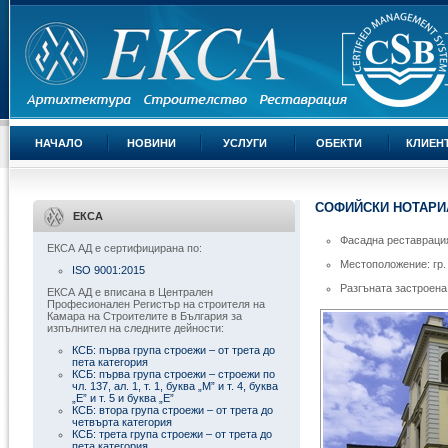
НАЧАЛО
НОВИНИ
УСЛУГИ
ОБЕКТИ
КЛИЕН
СОФИЙСКИ НОТАРИА
ЕКСА
Фасадна реставрация 
ЕКСА АД е сертифицирана по:
Местоположение: гр.
ISO 9001:2015
Разгъната застроена
ЕКСА АД е вписана в Централен
Професионален Регистър на строителя на
Камара на Строителите в България за
изпълнител на следните дейности:
КСБ: първа група строежи – от трета до
пета категория
КСБ: първа група строежи – строежи по
чл. 137, ал. 1, т. 1, буква „М” и т. 4, буква
„Е” и т. 5 и буква „Е”
КСБ: втора група строежи – от трета до
четвърта категория
КСБ: трета група строежи – от трета до
пета категория