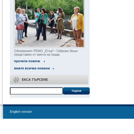
Обновеният РЕМО „Етър“– Габрово беше
представен от кмета на града
прочети повече
вижте всички новини
ЕКСА ТЪРСЕНЕ
търси
English version