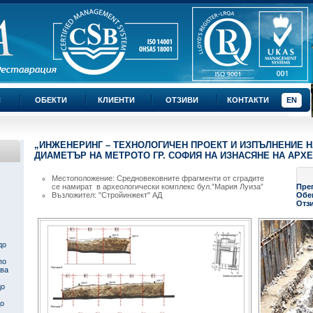
И
ОБЕКТИ
КЛИЕНТИ
ОТЗИВИ
КОНТАКТИ
EN
„ИНЖЕНЕРИНГ – ТЕХНОЛОГИЧЕН ПРОЕКТ И ИЗПЪЛНЕНИЕ НА
ДИАМЕТЪР НА МЕТРОТО ГР. СОФИЯ НА ИЗНАСЯНЕ НА АРХ
Местоположение: Средновековните фрагменти от сградите
се намират в археологически комплекс бул.”Мария Луиза”
Пре
Възложител: "Стройинжект" АД
Обек
Отз
до
по
ква
до
до