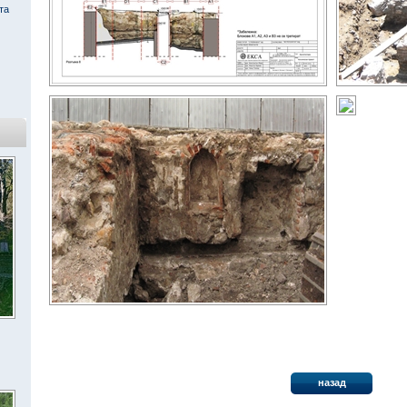
та
« Всички обекти
назад