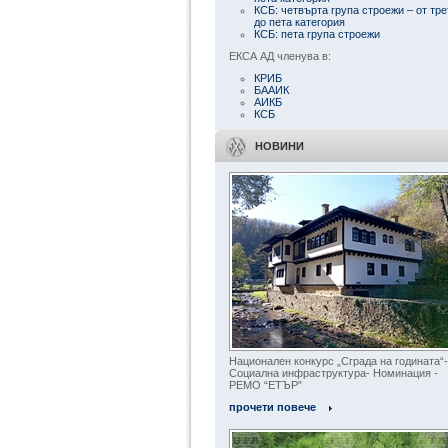
КСБ: четвърта група строежи – от тре
до пета категория
КСБ: пета група строежи
ЕКСА АД членува в:
КРИБ
БААИК
АИКБ
КСБ
НОВИНИ
Национален конкурс „Сграда на годината“-
Социална инфраструктура- Номинация -
РЕМО “ЕТЪР”
прочети повече