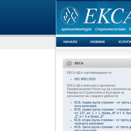
НАЧАЛО
НОВИНИ
УСЛУГ
ЕКСА
ЕКСА АД е сертифицирана по:
ISO 9001:2015
ЕКСА АД е вписана в Централен
Професионален Регистър на строителя на
Камара на Строителите в България за
изпълнител на следните дейности:
КСБ: първа група строежи – от трета 
пета категория
КСБ: първа група строежи – строежи 
чл. 137, ал. 1, т. 1, буква „М” и т. 4, бу
„Е” и т. 5 и буква „Е”
КСБ: втора група строежи – от трета 
четвърта категория
КСБ: трета група строежи – от трета 
пета категория