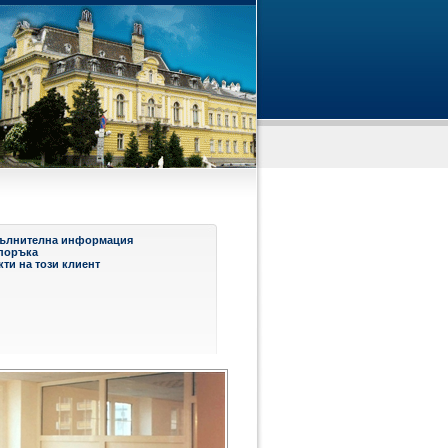
ълнителна информация
поръка
ти на този клиент