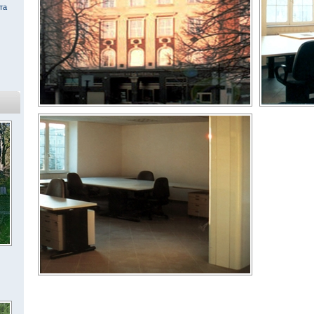
та
« Всички обекти