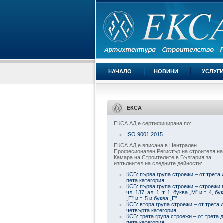
НАЧАЛО
НОВИНИ
УСЛУГ
ЕКСА
ЕКСА АД е сертифицирана по:
ISO 9001:2015
ЕКСА АД е вписана в Централен
Професионален Регистър на строителя на
Камара на Строителите в България за
изпълнител на следните дейности:
КСБ: първа група строежи – от трета 
пета категория
КСБ: първа група строежи – строежи 
чл. 137, ал. 1, т. 1, буква „М” и т. 4, бу
„Е” и т. 5 и буква „Е”
КСБ: втора група строежи – от трета 
четвърта категория
КСБ: трета група строежи – от трета 
пета категория