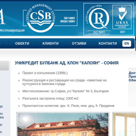
И
ОБЕКТИ
КЛИЕНТИ
ОТЗИВИ
КОНТАКТИ
EN
УНИКРЕДИТ БУЛБАНК АД, КЛОН ”КАЛОЯН” - СОФИЯ
Проект и изпълнение (1998г.)
Доп
Пре
Реконструкция и реставрация на сграда –паметник на
Обек
културата в банкова сграда
Местоположение: гр.София, ул.”Калоян” № 3, България
Разгъната застроена площ: 1000 м2
Проектантски колектив: арх. К. Пеев, инж. доц. К. Проданов
до
по
ква
до
до