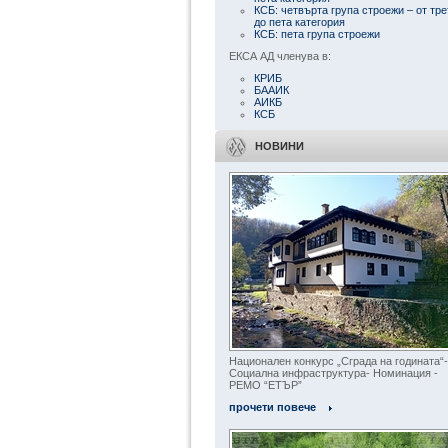
КСБ: четвърта група строежи – от тре
до пета категория
КСБ: пета група строежи
ЕКСА АД членува в:
КРИБ
БААИК
АИКБ
КСБ
НОВИНИ
Национален конкурс „Сграда на годината“-
Социална инфраструктура- Номинация -
РЕМО “ЕТЪР”
прочети повече