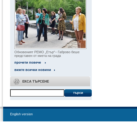
Обновеният РЕМО „Етър“– Габрово беше
представен от кмета на града
прочети повече
вижте всички новини
ЕКСА ТЪРСЕНЕ
търси
English version