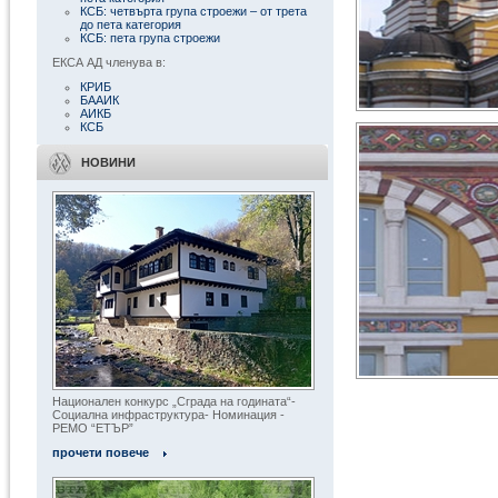
КСБ: четвърта група строежи – от трета
до пета категория
КСБ: пета група строежи
ЕКСА АД членува в:
КРИБ
БААИК
АИКБ
КСБ
НОВИНИ
Национален конкурс „Сграда на годината“-
Социална инфраструктура- Номинация -
« Всички обекти
РЕМО “ЕТЪР”
прочети повече