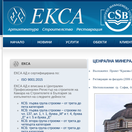
НАЧАЛО
НОВИНИ
УСЛУГИ
ОБЕКТИ
КЛИЕН
ЦЕНРАЛНА МИНЕРА
ЕКСА
Възложител:
Проект “Красива 
ЕКСА АД е сертифицирана по:
Ре
ставрация на фасадата
(2006
г
ISO 9001:2015
ЕКСА АД е вписана в Централен
Местоположение: гр. София,
б
Професионален Регистър на строителя на
Камара на Строителите в България за
изпълнител на следните дейности:
КСБ: първа група строежи – от трета до
пета категория
КСБ: първа група строежи – строежи по
чл. 137, ал. 1, т. 1, буква „М” и т. 4, буква
„Е” и т. 5 и буква „Е”
КСБ: втора група строежи – от трета до
четвърта категория
КСБ: трета група строежи – от трета до
пета категория