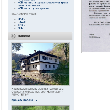
КСБ: четвърта група строежи – от трета
до пета категория
КСБ: пета група строежи
ЕКСА АД членува в:
КРИБ
БААИК
АИКБ
КСБ
НОВИНИ
Национален конкурс „Сграда на годината“-
Социална инфраструктура- Номинация -
РЕМО “ЕТЪР”
прочети повече