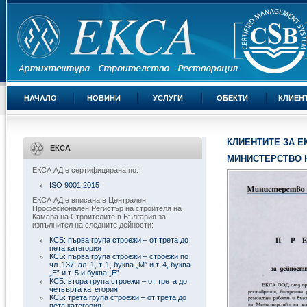
НАЧАЛО
НОВИНИ
УСЛУГИ
ОБЕКТИ
КЛИЕН
КЛИЕНТИТЕ ЗА Е
ЕКСА
МИНИСТЕРСТВО 
ЕКСА АД е сертифицирана по:
ISO 9001:2015
ЕКСА АД е вписана в Централен
Професионален Регистър на строителя на
Камара на Строителите в България за
изпълнител на следните дейности:
КСБ: първа група строежи – от трета до
пета категория
КСБ: първа група строежи – строежи по
чл. 137, ал. 1, т. 1, буква „М” и т. 4, буква
„Е” и т. 5 и буква „Е”
КСБ: втора група строежи – от трета до
четвърта категория
КСБ: трета група строежи – от трета до
пета категория