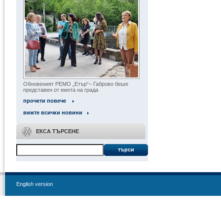
Обновеният РЕМО „Етър“– Габрово беше
представен от кмета на града
прочети повече
вижте всички новини
ЕКСА ТЪРСЕНЕ
търси
English version