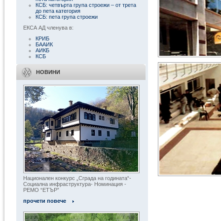
КСБ: четвърта група строежи – от трета
до пета категория
КСБ: пета група строежи
ЕКСА АД членува в:
КРИБ
БААИК
АИКБ
КСБ
НОВИНИ
Национален конкурс „Сграда на годината“-
Социална инфраструктура- Номинация -
РЕМО “ЕТЪР”
« Всички обекти
прочети повече