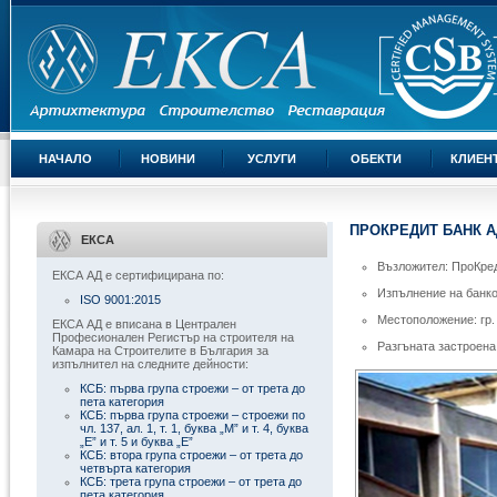
НАЧАЛО
НОВИНИ
УСЛУГИ
ОБЕКТИ
КЛИЕН
ПРОКРЕДИТ БАНК А
ЕКСА
Възложител: ПроКре
ЕКСА АД е сертифицирана по:
Изпълнение на банков
ISO 9001:2015
Местоположение: гр.
ЕКСА АД е вписана в Централен
Професионален Регистър на строителя на
Разгъната застроена
Камара на Строителите в България за
изпълнител на следните дейности:
КСБ: първа група строежи – от трета до
пета категория
КСБ: първа група строежи – строежи по
чл. 137, ал. 1, т. 1, буква „М” и т. 4, буква
„Е” и т. 5 и буква „Е”
КСБ: втора група строежи – от трета до
четвърта категория
КСБ: трета група строежи – от трета до
пета категория