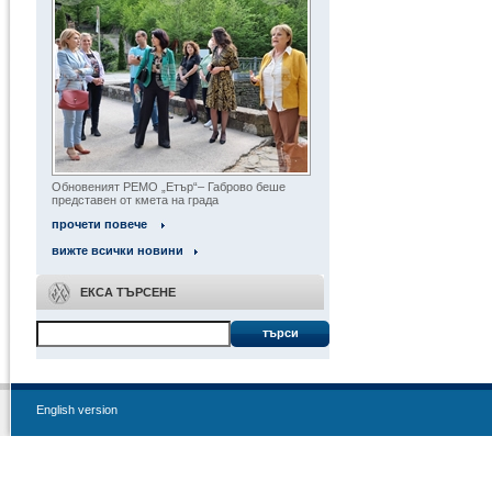
Обновеният РЕМО „Етър“– Габрово беше
представен от кмета на града
прочети повече
вижте всички новини
ЕКСА ТЪРСЕНЕ
търси
English version