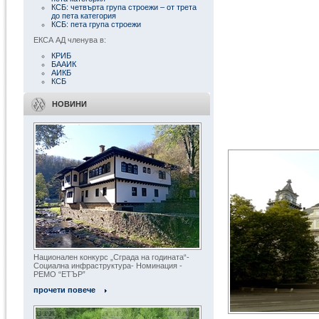
КСБ: четвърта група строежи – от трета
до пета категория
КСБ: пета група строежи
ЕКСА АД членува в:
КРИБ
БААИК
АИКБ
КСБ
НОВИНИ
Национален конкурс „Сграда на годината“-
Социална инфраструктура- Номинация -
РЕМО “ЕТЪР”
прочети повече