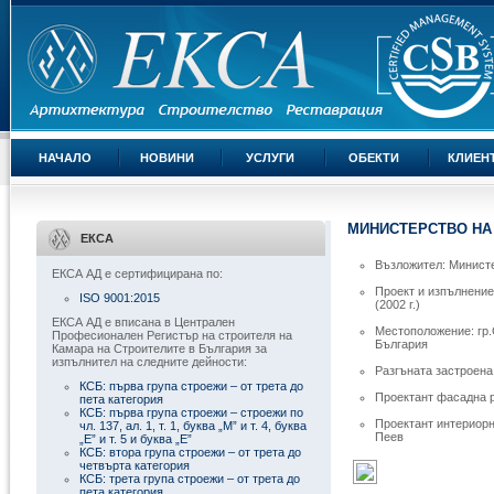
НАЧАЛО
НОВИНИ
УСЛУГИ
ОБЕКТИ
КЛИЕН
МИНИСТЕРСТВО НА 
ЕКСА
Възложител: Министе
ЕКСА АД е сертифицирана по:
Проект и изпълнение
ISO 9001:2015
(2002 г.)
ЕКСА АД е вписана в Централен
Местоположение: гр.
Професионален Регистър на строителя на
България
Камара на Строителите в България за
изпълнител на следните дейности:
Разгъната застроена
КСБ: първа група строежи – от трета до
Проектант фасадна р
пета категория
КСБ: първа група строежи – строежи по
Проектант интериорн
чл. 137, ал. 1, т. 1, буква „М” и т. 4, буква
Пеев
„Е” и т. 5 и буква „Е”
КСБ: втора група строежи – от трета до
четвърта категория
КСБ: трета група строежи – от трета до
пета категория