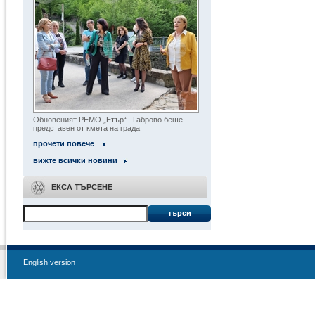
« Всички обекти
Обновеният РЕМО „Етър“– Габрово беше
представен от кмета на града
прочети повече
вижте всички новини
ЕКСА ТЪРСЕНЕ
търси
English version